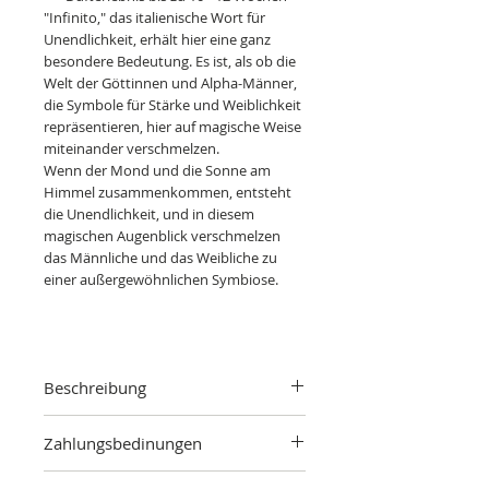
"Infinito," das italienische Wort für
Unendlichkeit, erhält hier eine ganz
besondere Bedeutung. Es ist, als ob die
Welt der Göttinnen und Alpha-Männer,
die Symbole für Stärke und Weiblichkeit
repräsentieren, hier auf magische Weise
miteinander verschmelzen.
Wenn der Mond und die Sonne am
Himmel zusammenkommen, entsteht
die Unendlichkeit, und in diesem
magischen Augenblick verschmelzen
das Männliche und das Weibliche zu
einer außergewöhnlichen Symbiose.
Beschreibung
Frische Preiselbeeren und Orange
Zahlungsbedinungen
treffen auf erfrischende Schwarze
Johannisbeere, Bergamotte und herbe
Für Bestellungen in unserem Online-
Apfelnoten. Würzige Jasmin und holzige