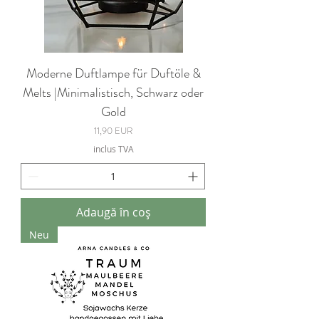
Moderne Duftlampe für Duftöle &
Melts |Minimalistisch, Schwarz oder
Gold
Preț
11,90 EUR
inclus TVA
Adaugă în coș
Neu