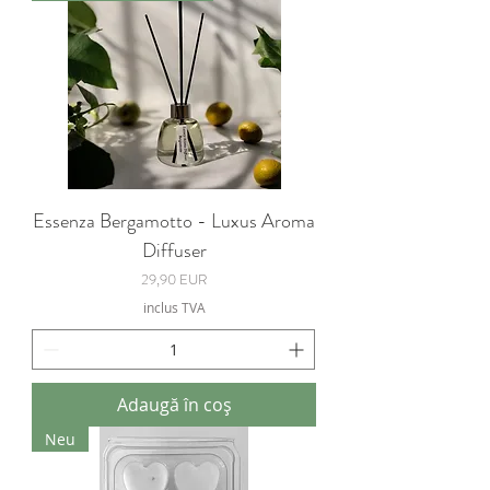
Essenza Bergamotto - Luxus Aroma
Diffuser
Preț
29,90 EUR
inclus TVA
Adaugă în coș
Neu