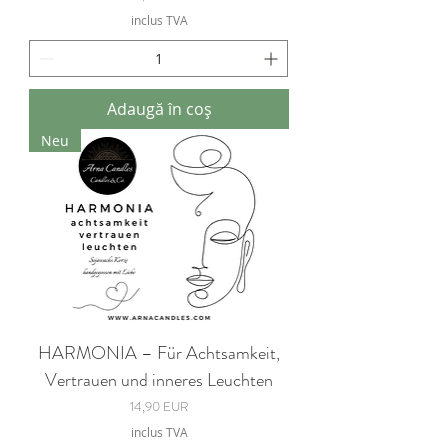
inclus TVA
Adaugă în coș
Neu
HARMONIA – Für Achtsamkeit,
Vertrauen und inneres Leuchten
Preț
14,90 EUR
inclus TVA