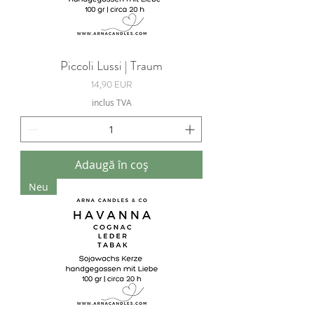
Piccoli Lussi | Traum
Preț
14,90 EUR
inclus TVA
Adaugă în coș
Neu