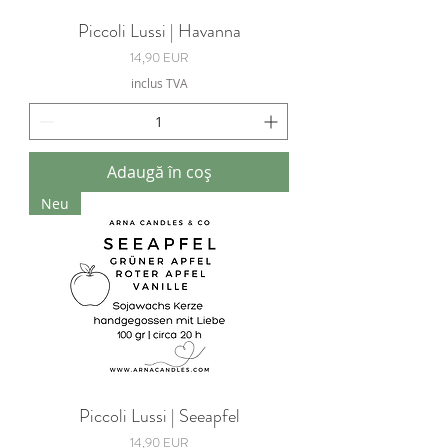
Piccoli Lussi | Havanna
Preț
14,90 EUR
inclus TVA
Adaugă în coș
Neu
Piccoli Lussi | Seeapfel
Preț
14,90 EUR